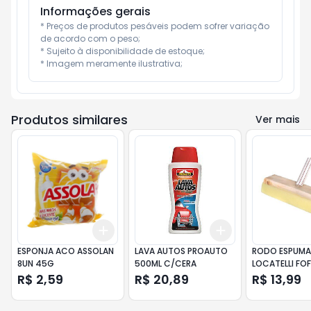
Informações gerais
* Preços de produtos pesáveis podem sofrer variação 
de acordo com o peso;

* Sujeito à disponibilidade de estoque;

* Imagem meramente ilustrativa;
Produtos similares
Ver mais
Add
Add
+
3
+
5
+
10
+
3
+
5
+
10
ESPONJA ACO ASSOLAN
LAVA AUTOS PROAUTO
RODO ESPUMA
8UN 45G
500ML C/CERA
LOCATELLI FO
R$ 2,59
R$ 20,89
R$ 13,99