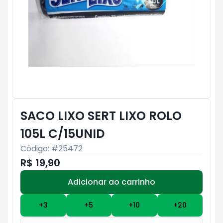
SACO LIXO SERT LIXO ROLO
105L C/15UNID
Código: #
25472
R$ 19,90
Adicionar ao carrinho
Subtotal:
R$ 0
+
3
+
5
+
10
+
20