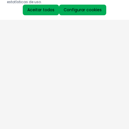
estatísticas de uso.
Aceitar todos
Configurar cookies
Aproveite as nossas promoções!
Cadastre seu e-mail e receba ofertas exclusivas.
QUERO RECEBER