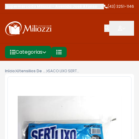
Supermercado Miliozzi
-
Avenida José Afonso dos Santos
(43) 3251-1146
,
Cambé
Categorias
Início
Utensilios De Limpeza
SACO LIXO SERT LIXO ROLO 105L C/15UNID