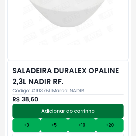
SALADEIRA DURALEX OPALINE
2,3L NADIR RF.
Código: #
1037811
Marca:
NADIR
R$ 38,60
Adicionar ao carrinho
Subtotal:
R$ 0
+
3
+
5
+
10
+
20