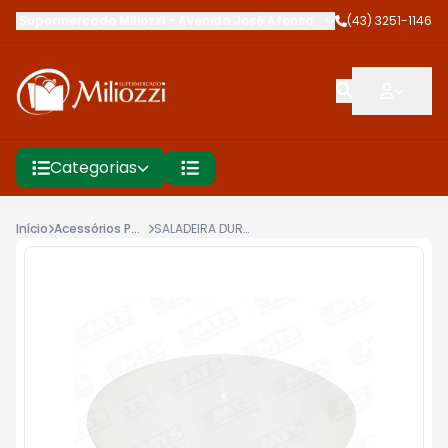
Supermercado Miliozzi
-
Avenida José Afonso dos Santos
(43) 3251-1146
,
Cambé
Categorias
Início
Acessórios Para Cozinha
SALADEIRA DURALEX OPALINE 2,3L NADIR RF.