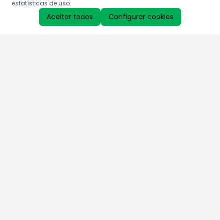
estatísticas de uso.
Aceitar todos
Configurar cookies
Aproveite as nossas promoções!
Cadastre seu e-mail e receba ofertas exclusivas.
QUERO RECEBER