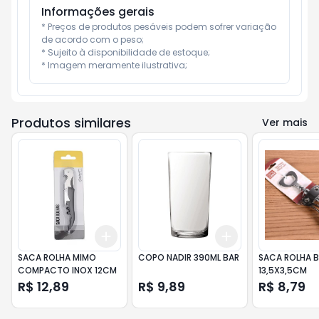
Informações gerais
* Preços de produtos pesáveis podem sofrer variação 
de acordo com o peso;

* Sujeito à disponibilidade de estoque;

* Imagem meramente ilustrativa;
Produtos similares
Ver mais
Add
Add
+
3
+
5
+
10
+
3
+
5
+
10
SACA ROLHA MIMO
COPO NADIR 390ML BAR
SACA ROLHA B
COMPACTO INOX 12CM
13,5X3,5CM
R$ 12,89
R$ 9,89
R$ 8,79