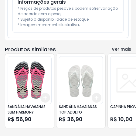
Informações gerais
* Preços de produtos pesáveis podem sofrer variação 
de acordo com o peso;

* Sujeito à disponibilidade de estoque;

* Imagem meramente ilustrativa;
Produtos similares
Ver mais
Add
Add
+
3
+
5
+
10
+
3
+
5
+
10
SANDÁLIA HAVAIANAS
SANDÁLIA HAVAIANAS
CAPINHA PRO
SLIM HARMONY
TOP ADULTO
R$ 56,90
R$ 36,90
R$ 10,00