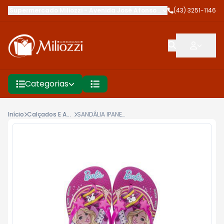
Supermercado Miliozzi
-
Avenida José Afonso dos Santos
(43) 3251-1146
,
Cambé
Categorias
Início
Calçados E Acessórios
SANDÁLIA IPANEMA BARBIE STYLE 23/32 25729