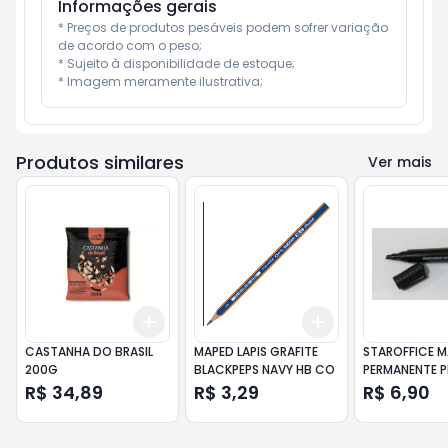
Informações gerais
* Preços de produtos pesáveis podem sofrer variação 
de acordo com o peso;

* Sujeito à disponibilidade de estoque;

* Imagem meramente ilustrativa;
Produtos similares
Ver mais
Add
Add
+
3
+
5
+
10
+
3
+
5
+
10
CASTANHA DO BRASIL
MAPED LAPIS GRAFITE
STAROFFICE 
200G
BLACKPEPS NAVY HB CO
PERMANENTE P
R$ 34,89
R$ 3,29
R$ 6,90