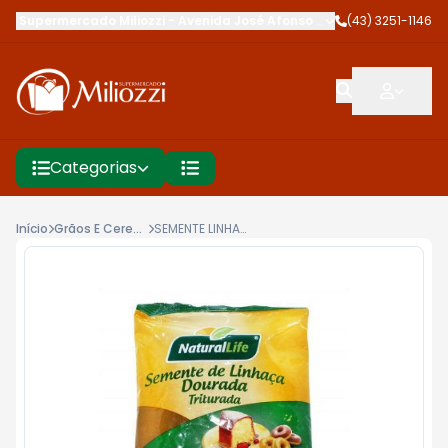
Supermercado Miliozzi
-
Avenida José Afonso dos Santos
(43) 3251-1146
,
Cambé
Categorias
Início
Grãos E Cereais Naturais
SEMENTE LINHACA NATURAL LIFE 150G TRITUR