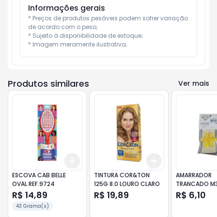
Informações gerais
* Preços de produtos pesáveis podem sofrer variação 
de acordo com o peso;

* Sujeito à disponibilidade de estoque;

* Imagem meramente ilustrativa;
Produtos similares
Ver mais
Add
Add
+
3
+
5
+
10
+
3
+
5
+
10
ESCOVA CAB BELLE
TINTURA COR&TON
AMARRADOR
OVAL REF.9724
125G 8.0 LOURO CLARO
TRANCADO M3R
STRAS G
R$ 14,89
R$ 19,89
R$ 6,10
43 Grama(s)