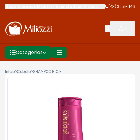
Supermercado Miliozzi
-
Avenida José Afonso dos Santos
(43) 3251-1146
,
Cambé
Categorias
Início
Cabelo
SHAMPOO BIO EXTRATUS 350ML +LISO