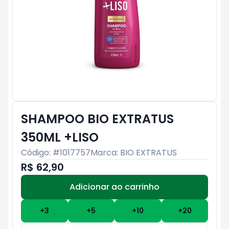
SHAMPOO BIO EXTRATUS
350ML +LISO
Código: #
1017757
Marca:
BIO EXTRATUS
R$ 62,90
Adicionar ao carrinho
Subtotal:
R$ 0
+
3
+
5
+
10
+
20