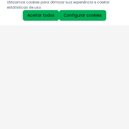
Utilizamos cookies para otimizar sua experiência e coletar
estatísticas de uso.
Aceitar todos
Configurar cookies
Aproveite as nossas promoções!
Cadastre seu e-mail e receba ofertas exclusivas.
QUERO RECEBER