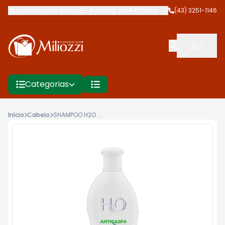
Supermercado Miliozzi
-
Avenida José Afonso dos Santos
(43) 3251-1146
,
Cambé
Categorias
Início
Cabelo
SHAMPOO H2O 350MLANTI CASPA OIL CONTROL