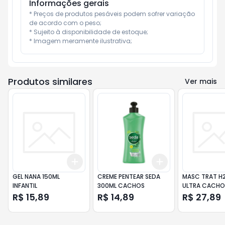
Informações gerais
* Preços de produtos pesáveis podem sofrer variação 
de acordo com o peso;

* Sujeito à disponibilidade de estoque;

* Imagem meramente ilustrativa;
Produtos similares
Ver mais
Add
Add
+
3
+
5
+
10
+
3
+
5
+
10
GEL NANA 150ML
CREME PENTEAR SEDA
MASC TRAT H2O 400G
INFANTIL
300ML CACHOS
ULTRA CACHO
R$ 15,89
R$ 14,89
R$ 27,89