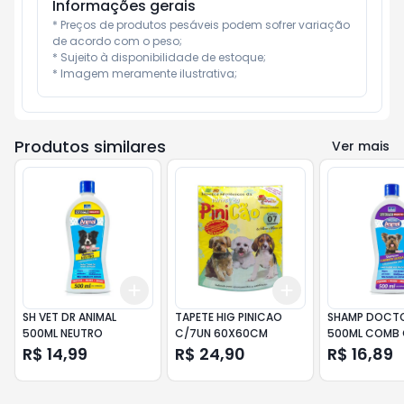
Informações gerais
* Preços de produtos pesáveis podem sofrer variação 
de acordo com o peso;

* Sujeito à disponibilidade de estoque;

* Imagem meramente ilustrativa;
Produtos similares
Ver mais
Add
Add
+
3
+
5
+
10
+
3
+
5
+
10
SH VET DR ANIMAL
TAPETE HIG PINICAO
SHAMP DOCTO
500ML NEUTRO
C/7UN 60X60CM
500ML COMB 
R$ 14,99
R$ 24,90
R$ 16,89