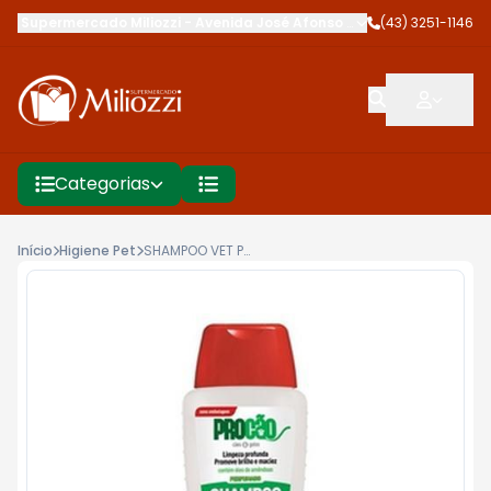
Supermercado Miliozzi
-
Avenida José Afonso dos Santos
(43) 3251-1146
,
Cambé
Categorias
Início
Higiene Pet
SHAMPOO VET PROCAO 500ML COND ERVA STA MARIA