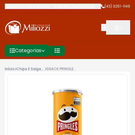
Supermercado Miliozzi
-
Avenida José Afonso dos Santos
(43) 3251-1146
,
Cambé
Categorias
Início
Chips E Salgadinhos
SNACK PRINGLES 109G QUEIJO