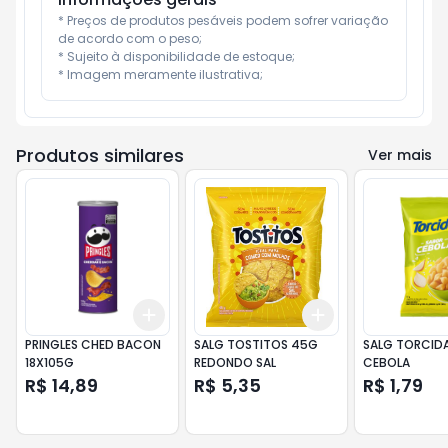
* Preços de produtos pesáveis podem sofrer variação 
de acordo com o peso;

* Sujeito à disponibilidade de estoque;

* Imagem meramente ilustrativa;
Produtos similares
Ver mais
Add
Add
+
3
+
5
+
10
+
3
+
5
+
10
PRINGLES CHED BACON
SALG TOSTITOS 45G
SALG TORCID
18X105G
REDONDO SAL
CEBOLA
R$ 14,89
R$ 5,35
R$ 1,79