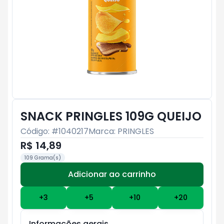
SNACK PRINGLES 109G QUEIJO
Código: #
1040217
Marca:
PRINGLES
R$ 14,89
109 Grama(s)
Adicionar ao carrinho
Subtotal:
R$ 0
+
3
+
5
+
10
+
20
Informações gerais