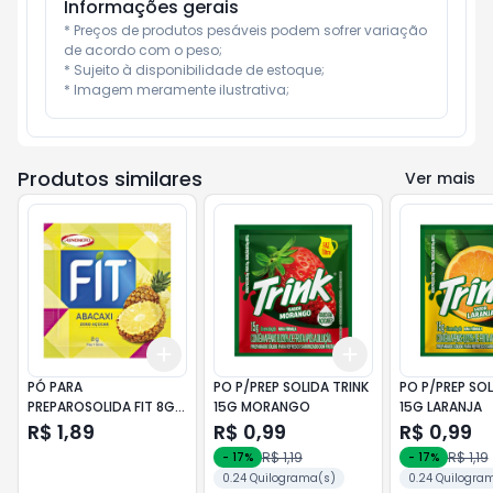
Informações gerais
* Preços de produtos pesáveis podem sofrer variação 
de acordo com o peso;

* Sujeito à disponibilidade de estoque;

* Imagem meramente ilustrativa;
Produtos similares
Ver mais
Add
Add
+
3
+
5
+
10
+
3
+
5
+
10
PÓ PARA
PO P/PREP SOLIDA TRINK
PO P/PREP SOL
PREPAROSOLIDA FIT 8G
15G MORANGO
15G LARANJA
ABACAXI DIET
R$ 1,89
R$ 0,99
R$ 0,99
R$ 1,19
R$ 1,19
-
17
%
-
17
%
0.24 Quilograma(s)
0.24 Quilogra