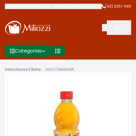
Supermercado Miliozzi
-
Avenida José Afonso dos Santos
(43) 3251-1146
,
Cambé
Categorias
Início
Sucos E Refrescos
SUCO MAGUARY 500ML LARANJA