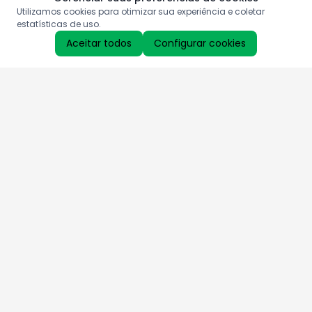
Utilizamos cookies para otimizar sua experiência e coletar
estatísticas de uso.
Aceitar todos
Configurar cookies
Aproveite as nossas promoções!
Cadastre seu e-mail e receba ofertas exclusivas.
QUERO RECEBER