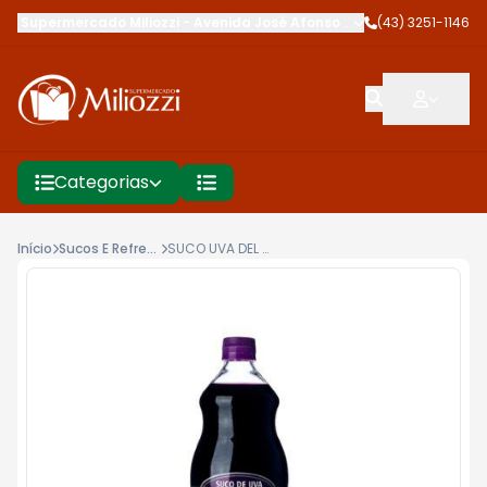
Supermercado Miliozzi
-
Avenida José Afonso dos Santos
(43) 3251-1146
,
Cambé
Categorias
Início
Sucos E Refrescos
SUCO UVA DEL NONO 1,5L INTEGRAL