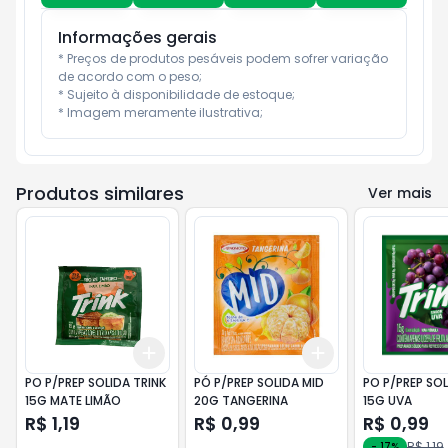
Informações gerais
* Preços de produtos pesáveis podem sofrer variação 
de acordo com o peso;

* Sujeito à disponibilidade de estoque;

* Imagem meramente ilustrativa;
Produtos similares
Ver mais
Add
Add
+
3
+
5
+
10
+
3
+
5
+
10
PO P/PREP SOLIDA TRINK
PÓ P/PREP SOLIDA MID
PO P/PREP SOL
15G MATE LIMÃO
20G TANGERINA
15G UVA
R$ 1,19
R$ 0,99
R$ 0,99
R$ 1,19
-
17
%