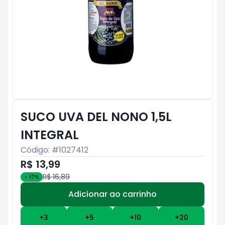
SUCO UVA DEL NONO 1,5L
INTEGRAL
Código: #
1027412
R$ 13,99
R$ 16,89
-
17
%
Adicionar ao carrinho
Subtotal:
R$ 0
+
3
+
5
+
10
+
20