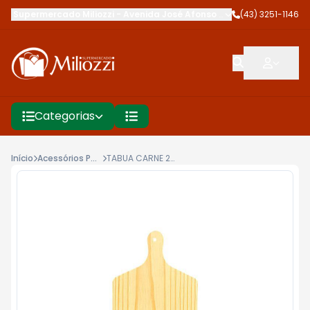
Supermercado Miliozzi
-
Avenida José Afonso dos Santos
(43) 3251-1146
,
Cambé
Categorias
Início
Acessórios Para Cozinha
TABUA CARNE 22X40CM STOLF