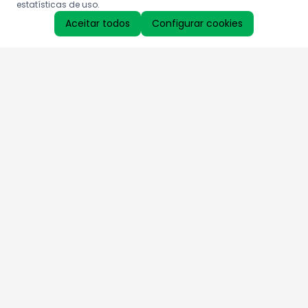
estatísticas de uso.
Aceitar todos
Configurar cookies
Aproveite as nossas promoções!
Cadastre seu e-mail e receba ofertas exclusivas.
QUERO RECEBER