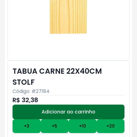
TABUA CARNE 22X40CM
STOLF
Código: #
27184
R$ 32,38
Adicionar ao carrinho
Subtotal:
R$ 0
+
3
+
5
+
10
+
20