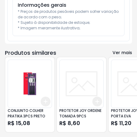
Informações gerais
* Preços de produtos pesáveis podem sofrer variação 
de acordo com o peso;

* Sujeito à disponibilidade de estoque;

* Imagem meramente ilustrativa;
Produtos similares
Ver mais
Add
Add
+
3
+
5
+
10
+
3
+
5
+
10
CONJUNTO COLHER
PROTETOR JOY ORDENE
PROTETOR JO
PRATIKA 3PCS PRETO
TOMADA 9PCS
PORTA EVA
R$ 15,08
R$ 8,60
R$ 11,20