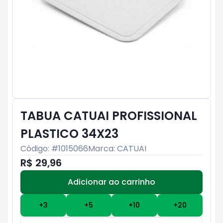
TABUA CATUAI PROFISSIONAL
PLASTICO 34X23
Código: #
1015066
Marca:
CATUAI
R$ 29,96
Adicionar ao carrinho
Subtotal:
R$ 0
+
3
+
5
+
10
+
20