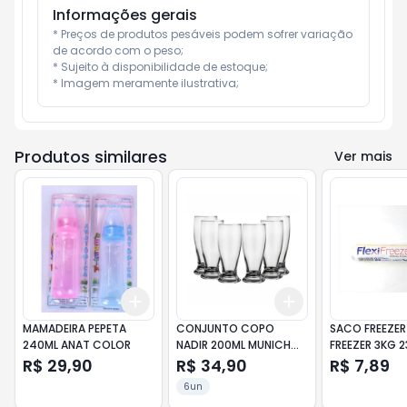
Informações gerais
* Preços de produtos pesáveis podem sofrer variação 
de acordo com o peso;

* Sujeito à disponibilidade de estoque;

* Imagem meramente ilustrativa;
Produtos similares
Ver mais
Add
Add
+
3
+
5
+
10
+
3
+
5
+
10
MAMADEIRA PEPETA
CONJUNTO COPO
SACO FREEZE
240ML ANAT COLOR
NADIR 200ML MUNICH
FREEZER 3KG 
6UN
R$ 29,90
R$ 34,90
R$ 7,89
6un