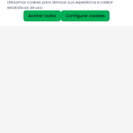
Utilizamos cookies para otimizar sua experiência e coletar
estatísticas de uso.
Aceitar todos
Configurar cookies
Aproveite as nossas promoções!
Cadastre seu e-mail e receba ofertas exclusivas.
QUERO RECEBER