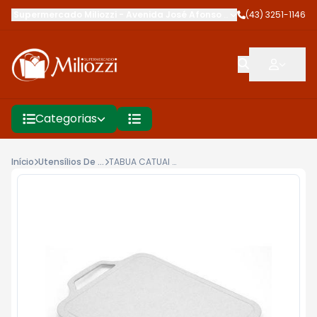
Supermercado Miliozzi
-
Avenida José Afonso dos Santos
(43) 3251-1146
,
Cambé
Categorias
Início
Utensílios De Cozinha
TABUA CATUAI PROFISSIONAL PLASTICO 34X23