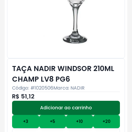
TAÇA NADIR WINDSOR 210ML
CHAMP LV8 PG6
Código: #
1020506
Marca:
NADIR
R$ 51,12
Adicionar ao carrinho
Subtotal:
R$ 0
+
3
+
5
+
10
+
20