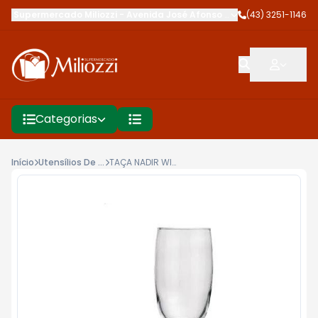
Supermercado Miliozzi
-
Avenida José Afonso dos Santos
(43) 3251-1146
,
Cambé
Categorias
Início
Utensílios De Cozinha
TAÇA NADIR WINDSOR 210ML CHAMP LV8 PG6