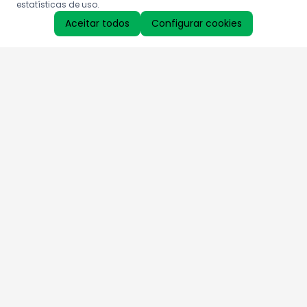
estatísticas de uso.
Aceitar todos
Configurar cookies
Aproveite as nossas promoções!
Cadastre seu e-mail e receba ofertas exclusivas.
QUERO RECEBER