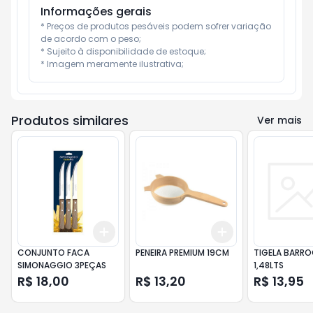
Informações gerais
* Preços de produtos pesáveis podem sofrer variação 
de acordo com o peso;

* Sujeito à disponibilidade de estoque;

* Imagem meramente ilustrativa;
Produtos similares
Ver mais
Add
Add
+
3
+
5
+
10
+
3
+
5
+
10
CONJUNTO FACA
PENEIRA PREMIUM 19CM
TIGELA BARR
SIMONAGGIO 3PEÇAS
1,48LTS
R$ 18,00
R$ 13,20
R$ 13,95