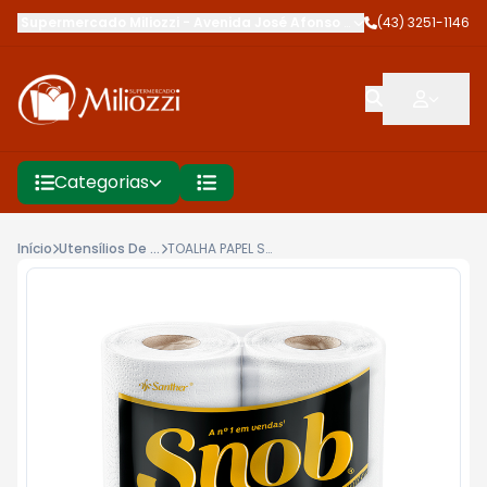
Supermercado Miliozzi
-
Avenida José Afonso dos Santos
(43) 3251-1146
,
Cambé
Categorias
Início
Utensílios De Cozinha
TOALHA PAPEL SNOB 2UN USO BCA 60F