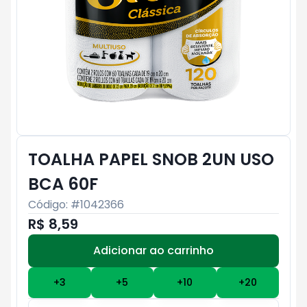
TOALHA PAPEL SNOB 2UN USO
BCA 60F
Código: #
1042366
R$ 8,59
Adicionar ao carrinho
Subtotal:
R$ 0
+
3
+
5
+
10
+
20