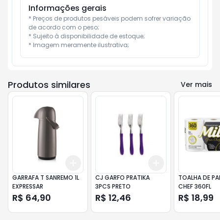
Informações gerais
* Preços de produtos pesáveis podem sofrer variação 
de acordo com o peso;

* Sujeito à disponibilidade de estoque;

* Imagem meramente ilustrativa;
Produtos similares
Ver mais
Add
Add
+
3
+
5
+
10
+
3
+
5
+
10
GARRAFA T SANREMO 1L
CJ GARFO PRATIKA
TOALHA DE PA
EXPRESSAR
3PCS PRETO
CHEF 360FL
R$ 64,90
R$ 12,46
R$ 18,99