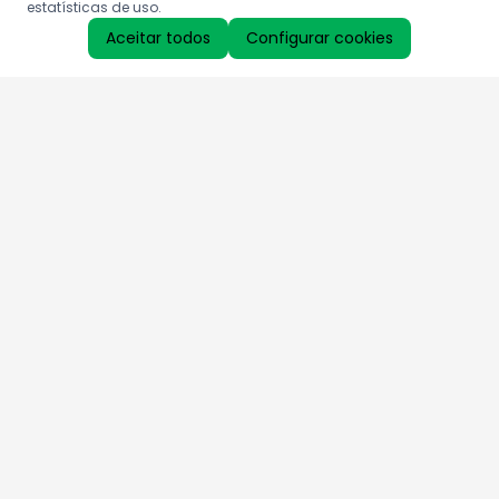
estatísticas de uso.
Aceitar todos
Configurar cookies
Aproveite as nossas promoções!
Cadastre seu e-mail e receba ofertas exclusivas.
QUERO RECEBER