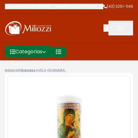
Supermercado Miliozzi
-
Avenida José Afonso dos Santos
(43) 3251-1146
,
Cambé
Categorias
Início
Utilidades
VELA GUANABARA N SRA DO PERP SOCORR