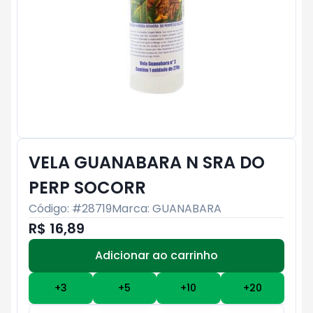
VELA GUANABARA N SRA DO
PERP SOCORR
Código: #
28719
Marca:
GUANABARA
R$ 16,89
Adicionar ao carrinho
Subtotal:
R$ 0
+
3
+
5
+
10
+
20