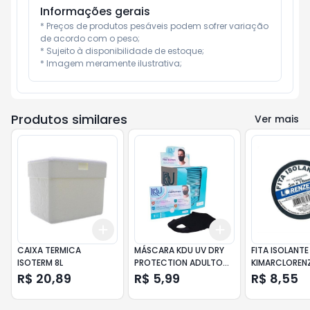
Informações gerais
* Preços de produtos pesáveis podem sofrer variação 
de acordo com o peso;

* Sujeito à disponibilidade de estoque;

* Imagem meramente ilustrativa;
Produtos similares
Ver mais
Add
Add
+
3
+
5
+
10
+
3
+
5
+
10
CAIXA TERMICA
MÁSCARA KDU UV DRY
FITA ISOLANTE
ISOTERM 8L
PROTECTION ADULTO
KIMARCLOREN
PR
R$ 20,89
R$ 5,99
R$ 8,55