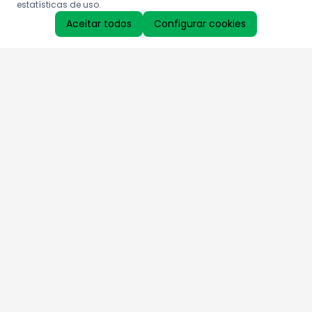
estatísticas de uso.
Aceitar todos
Configurar cookies
Aproveite as nossas promoções!
Cadastre seu e-mail e receba ofertas exclusivas.
QUERO RECEBER