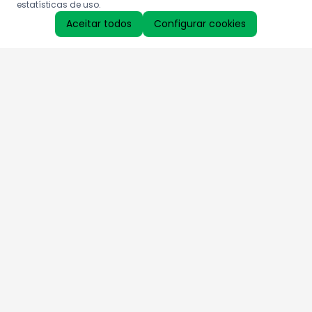
estatísticas de uso.
Aceitar todos
Configurar cookies
Aproveite as nossas promoções!
Cadastre seu e-mail e receba ofertas exclusivas.
QUERO RECEBER