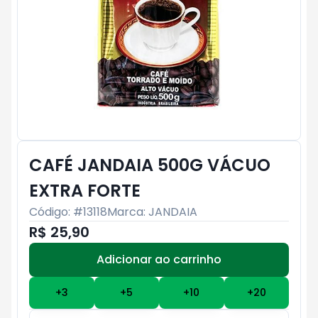
CAFÉ JANDAIA 500G VÁCUO
EXTRA FORTE
Código: #
13118
Marca:
JANDAIA
R$ 25,90
Adicionar ao carrinho
Subtotal:
R$ 0
+
3
+
5
+
10
+
20