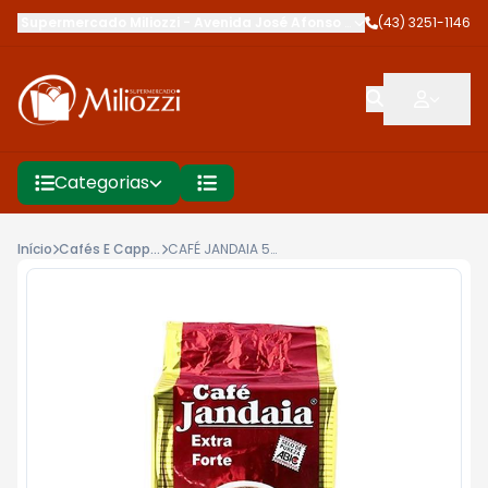
Supermercado Miliozzi
-
Avenida José Afonso dos Santos
(43) 3251-1146
,
Cambé
Categorias
Início
Cafés E Cappuccinos
CAFÉ JANDAIA 500G VÁCUO EXTRA FORTE