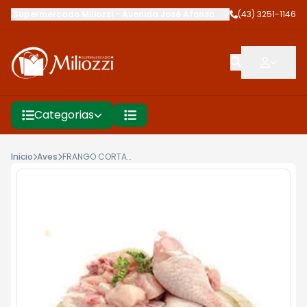
Supermercado Miliozzi
-
Avenida José Afonso dos Santos
(43) 3251-1146
,
Cambé
Categorias
Início
Aves
FRANGO CORTADO KG