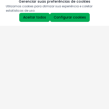
Gerenciar suas preferências de cookies
Utilizamos cookies para otimizar sua experiência e coletar
estatísticas de uso.
Aceitar todos
Configurar cookies
Aproveite as nossas promoções!
Cadastre seu e-mail e receba ofertas exclusivas.
QUERO RECEBER