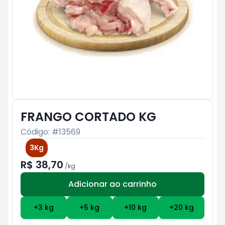
FRANGO CORTADO KG
Código: #
13569
3Kg
R$ 38,70
/
kg
Adicionar ao carrinho
Subtotal:
R$ 0
+
3
kg
+
5
kg
+
10
kg
+
20
kg