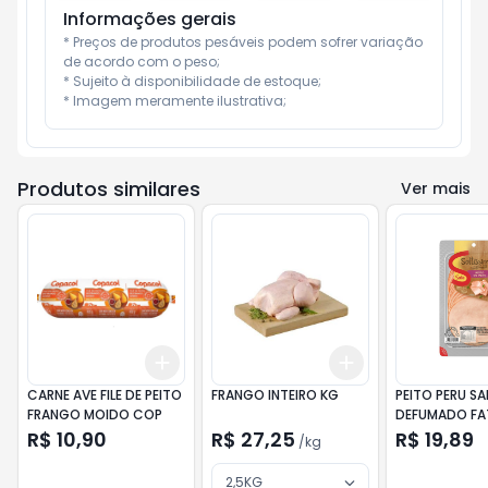
Informações gerais
* Preços de produtos pesáveis podem sofrer variação 
de acordo com o peso;

* Sujeito à disponibilidade de estoque;

* Imagem meramente ilustrativa;
Produtos similares
Ver mais
Add
Add
+
3
+
5
+
10
+
3
kg
+
5
kg
CARNE AVE FILE DE PEITO
FRANGO INTEIRO KG
PEITO PERU S
FRANGO MOIDO COP
DEFUMADO FA
R$ 10,90
R$ 27,25
R$ 19,89
/
kg
2,5KG