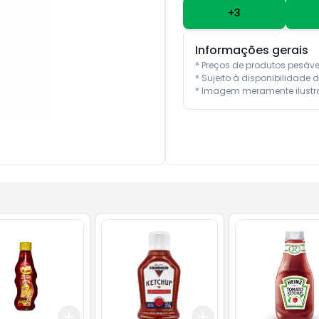
+
3
Informações gerais
* Preços de produtos pesáv
* Sujeito à disponibilidade d
* Imagem meramente ilustra
Add
Add
10
+
3
+
5
+
10
+
3
+
5
+
10