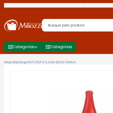
Você está navegando em:
Supermercado Miliozzi
-
Avenida José Af
Categorias
Categorias
Início
Ketchup
KETCHUP D AJUDA 820G FAMILIA