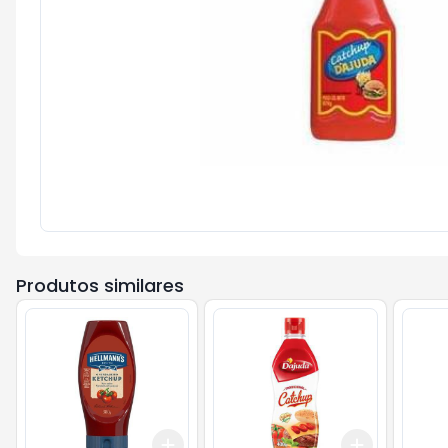
Produtos similares
Add
Add
+
3
+
5
+
10
+
3
+
5
+