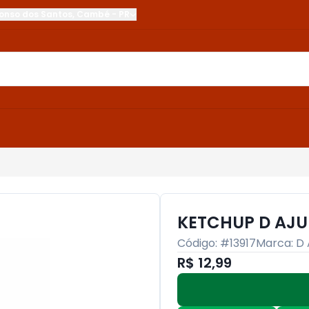
onso dos Santos
,
Cambé
-
PR
KETCHUP D AJU
Código: #
13917
Marca:
D
R$ 12,99