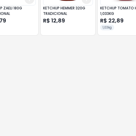
 ZAELI 180G
KETCHUP HEMMER 320G
KETCHUP TOMATO H
IONAL
TRADICIONAL
1,033KG
,79
R$ 12,89
R$ 22,89
1,03kg