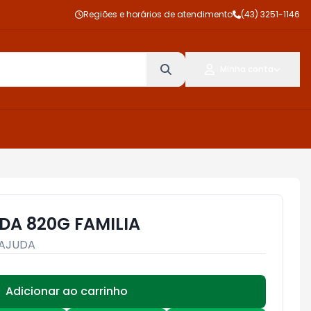
Regiões e horários de atendimento
(43) 3251-1146
Minha conta
DA 820G FAMILIA
 AJUDA
Adicionar ao carrinho
Subtotal:
R$ 0,00