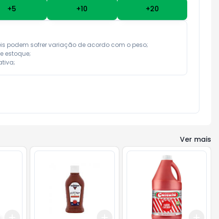
+
5
+
10
+
20
eis podem sofrer variação de acordo com o peso;

e estoque;

tiva;
Ver mais
Add
Add
Add
+
3
+
5
+
10
+
3
+
5
+
10
+
3