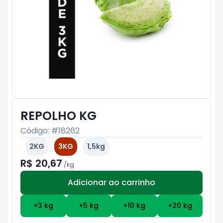
REPOLHO KG
Código: #
18262
2KG
3KG
1,5kg
R$ 20,67
/
kg
Adicionar ao carrinho
Subtotal:
R$ 0
+
3
kg
+
5
kg
+
10
kg
+
20
kg