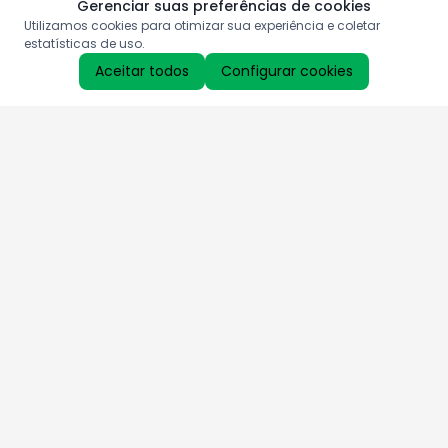
Gerenciar suas preferências de cookies
Utilizamos cookies para otimizar sua experiência e coletar
estatísticas de uso.
Aceitar todos
Configurar cookies
Aproveite as nossas promoções!
Cadastre seu e-mail e receba ofertas exclusivas.
QUERO RECEBER