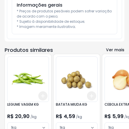
Informações gerais
* Preços de produtos pesáveis podem sofrer variação 
de acordo com o peso;

* Sujeito à disponibilidade de estoque;

* Imagem meramente ilustrativa;
Produtos similares
Ver mais
Add
Add
+
3
kg
+
5
kg
+
3
kg
+
5
kg
LEGUME VAGEM KG
BATATA MIUDA KG
CEBOLA EXTR
R$ 20,90
R$ 4,59
R$ 5,99
/
kg
/
kg
/
k
1kg
1kg
1kg