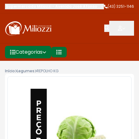
Supermercado Miliozzi
-
Avenida José Afonso dos Santos
(43) 3251-1146
,
Cambé
Categorias
Início
Legumes
REPOLHO KG